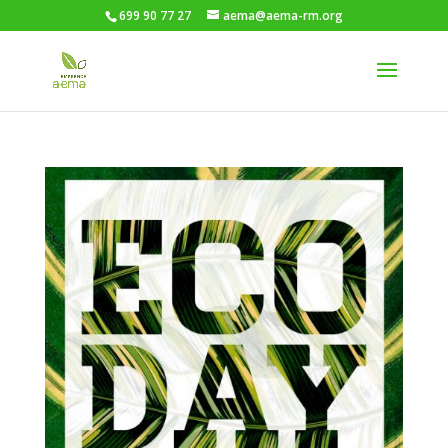
699 90 77 27
aema@aema-rm.org