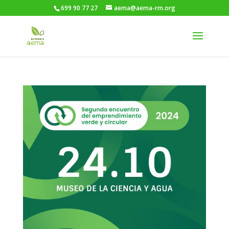
699 90 77 27
aema@aema-rm.org