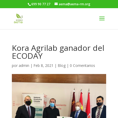
699 90 77 27
aema@aema-rm.org
Kora Agrilab ganador del
ECODAY
por
admin
|
Feb 8, 2021
|
Blog
|
0 Comentarios