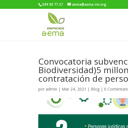
699 90 77 27
aema@aema-rm.org
Convocatoria subvenc
Biodiversidad)5 millo
contratación de pers
por
admin
|
Mar 24, 2021
|
Blog
|
0 Comentari