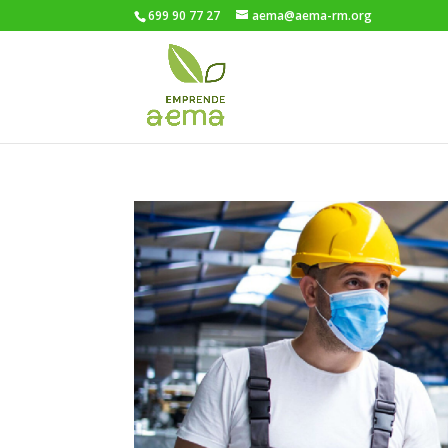
699 90 77 27
aema@aema-rm.org