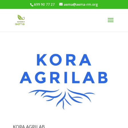
699 90 77 27
aema@aema-rm.org
KORA AGRILAB