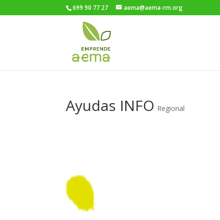
699 90 77 27
aema@aema-rm.org
Ayudas INFO
Regional