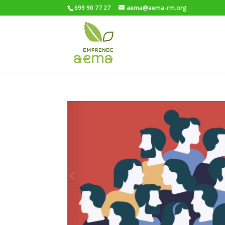
699 90 77 27
aema@aema-rm.org