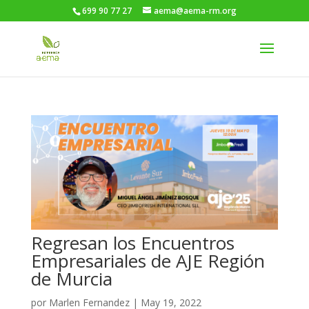
699 90 77 27
aema@aema-rm.org
Regresan los Encuentros
Empresariales de AJE Región
de Murcia
por
Marlen Fernandez
|
May 19, 2022